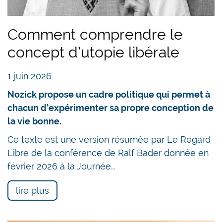
Pour beaucoup la question est facile à trancher:
on cherchera le plus grand bonheur pour le plus
Comment comprendre le
grand nombre. Les «riches» peuvent bien payer!
concept d’utopie libérale
Non seulement sont-ils fortement minoritaires,
mais un franc de moins chez eux pèse bien moins
1 juin 2026
qu’un franc de plus chez les personnes de
condition modeste.
Nozick propose un cadre politique qui permet à
chacun d’expérimenter sa propre conception de
Les conditions de la
la vie bonne.
prospérité
Ce texte est une version résumée par Le Regard
Libre de la conférence de Ralf Bader donnée en
Mais quitte à accepter ce raisonnement
février 2026 à la Journée…
utilitariste, soyons utilitaristes jusqu’au bout! Pour
améliorer la condition matérielle des plus
lire plus
défavorisés, il est illusoire de surtaxer les
«riches» pour donner aux «pauvres». Comme