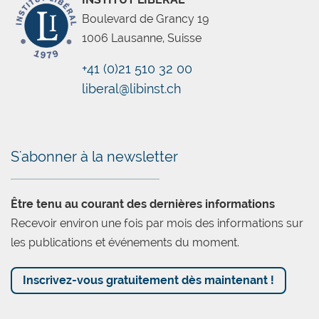
Les grands voisins de la Suisse se trouvent
Boulevard de Grancy 19
actuellement avec des taux de chômage
1006 Lausanne, Suisse
exorbitants, des taux de croissance réels
négligeables et des niveaux d’endettement
+41 (0)21 510 32 00
vertigineux. Ils sont tombés depuis longtemps
liberal@libinst.ch
Chatbot
dans le piège de la facilité fiscale. Ils ont spolié
«leurs» riches. Ils se sont privés de capital-risque
par la même occasion.
S'abonner à la newsletter
Les Suisses ont été préservés de cette évolution
notamment grâce à la concurrence fiscale
Être tenu au courant des dernières informations
intercantonale. Même Genève a décidé en 2004
Recevoir environ une fois par mois des informations sur
de supprimer l’impôt sur les successions en ligne
les publications et événements du moment.
directe de peur de voir ses contribuables
fortunés déménager… Chaque fois qu’un
Inscrivez-vous gratuitement dès maintenant !
assouplissement des impôts sur les successions
passe le verdict des urnes, il est massivement