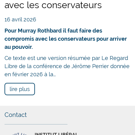
demain. Il est même stupide de les spolier pour
avec les conservateurs
consommer davantage aujourd’hui et dilapider un
capital-risque fécond pour l’avenir.
16 avril 2026
Ceci étant une évidence facile à comprendre
Pour Murray Rothbard il faut faire des
pour un enfant de dix ans, il faut
compromis avec les conservateurs pour arriver
malheureusement conclure que l’idée de taxer
au pouvoir.
les successions pour financer l’AVS doit être
Ce texte est une version résumée par Le Regard
motivée par autre chose que le bien-être des
Libre de la conférence de Jérôme Perrier donnée
personnes de condition modeste à la quête d’un
en février 2026 à la…
emploi et espérant bénéficier un jour d’une
retraite bien méritée. Par simple jalousie peut-
lire plus
être? Par commodité électorale?
Le rôle de la concurrence
Contact
fiscale
INSTITUT LIBÉRAL