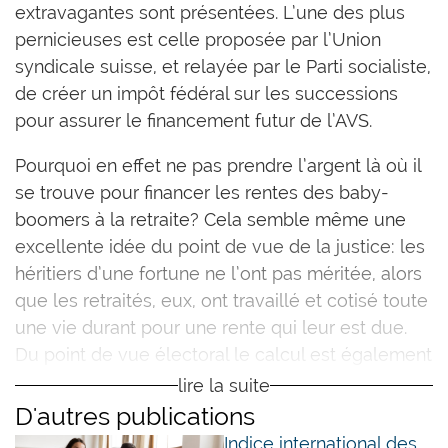
extravagantes sont présentées. L’une des plus
pernicieuses est celle proposée par l’Union
syndicale suisse, et relayée par le Parti socialiste,
de créer un impôt fédéral sur les successions
pour assurer le financement futur de l’AVS.
Pourquoi en effet ne pas prendre l’argent là où il
se trouve pour financer les rentes des baby-
boomers à la retraite? Cela semble même une
excellente idée du point de vue de la justice: les
héritiers d’une fortune ne l’ont pas méritée, alors
que les retraités, eux, ont travaillé et cotisé toute
une vie durant pour une rente qui leur est due.
Du point de vue électoral le calcul est également
imbattable: on satisfait un grand nombre de
lire la suite
personnes méritantes au détriment d’un tout petit
D'autres publications
nombre de «riches» (dont la fortune est déjà
Indice international des