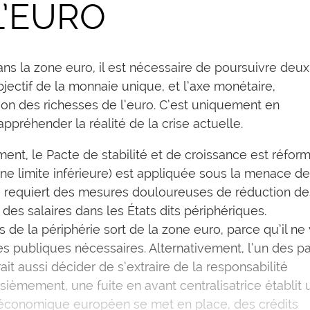
L’EURO
s la zone euro, il est nécessaire de poursuivre deux
objectif de la monnaie unique, et l’axe monétaire,
bution des richesses de l’euro. C’est uniquement en
préhender la réalité de la crise actuelle.
ment, le Pacte de stabilité et de croissance est réfor
une limite inférieure) est appliquée sous la menace de
o requiert des mesures douloureuses de réduction de
es salaires dans les États dits périphériques.
e la périphérie sort de la zone euro, parce qu’il ne
s publiques nécessaires. Alternativement, l’un des p
ait aussi décider de s’extraire de la responsabilité
ièmement, une fuite en avant centralisatrice établit 
économique européen se met en place, des crédits