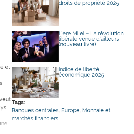
droits de propriété 2025
L’ère Milei – La révolution
libérale venue d’ailleurs
(nouveau livre)
mé et
Indice de liberté
économique 2025
s
 veut
Tags:
ays
Banques centrales
,
Europe
,
Monnaie et
marchés financiers
une