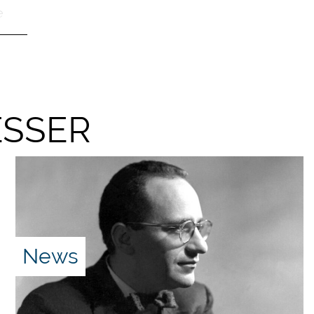
e
ue
ESSER
News