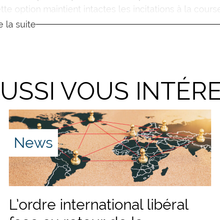
te option maintient intactes les incitations à la cours
 une augmentation du pouvoir de l’État central ainsi q
re la suite
rope. Ce troisième scénario pourrait finir en inflation
té en Europe.
AUSSI VOUS INTÉR
News
L’ordre international libéral