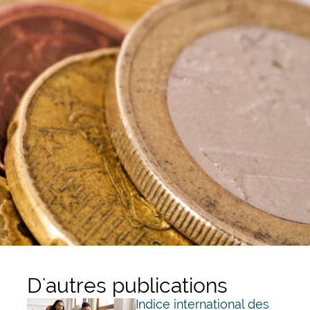
D'autres publications
Indice international des