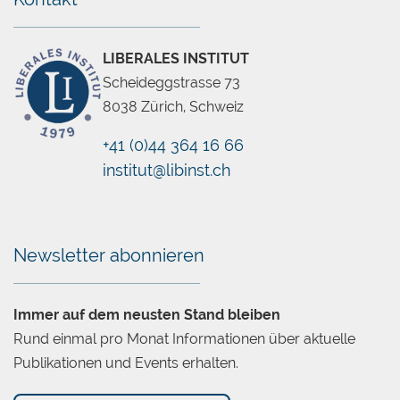
Anlagestrategie. Auf politischer Ebene müsse
man sich unbedingt für eine Entpolitisierung von
technischen Parametern wie etwa dem
LIBERALES INSTITUT
Umwandlungssatz und dem Mindestzinssatz bei
Scheideggstrasse 73
der zweiten Säule stark machen. Letztere stellten
8038 Zürich, Schweiz
insbesondere im aktuellen Negativzinsumfeld
eine wachsende Herausforderung dar.
+41 (0)44 364 16 66
institut@libinst.ch
Chatbot
Präsentation von Michael Ferber und Damian
Gliott:
«Altersvorsorge in Gefahr»
(27 Seiten, PDF)
Newsletter abonnieren
Die
Immer auf dem neusten Stand bleiben
Rund einmal pro Monat Informationen über aktuelle
Publikationen und Events erhalten.