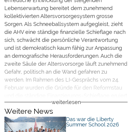
erfreuliche Entwicklung der steigenden
Lebenserwartung bereitet dem zunehmend
kollektivierten Altersvorsorgesystem grosse
Sorgen. Als Schneeballsystem aufgegleist, zieht
die AHV eine ständige finanzielle Schieflage nach
sich, schwächt die persönliche Verantwortung
und ist demokratisch kaum fähig zur Anpassung
an demografische Herausforderungen. Auch die
zweite Säule der Altersvorsorge läuft zunehmend
Gefahr, politisch an die Wand gefahren zu
werden. Im Rahmen des LI-Gesprächs vom 24.
Februar wurden die Gründe für den Reformstau
und die ständige Finanzierungs-Schieflage eruiert
weiterlesen
sowie die Notwendigkeit einer privaten Vorsorge
Weitere News
vertieft diskutiert.
Das war die Liberty
Summer School 2026
Einführend ging LI-Vizedirektor
Olivier Kessler