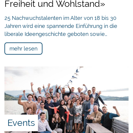
Freiheit und Wohlstand»
Vorstellungen verschiedener Interessengruppen
die zerfahrene Situation eines politischen
25 Nachwuchstalenten im Alter von 18 bis 30
Reformstaus. So sei aktuell beispielsweise der
Jahren wird eine spannende Einführung in die
Umwandlungssatz in der zweiten Säule
liberale Ideengeschichte geboten sowie…
wesentlich zu hoch.
mehr lesen
In
Anbetracht
dieser
ungewissen
Zukunft der
Events
Altersvorsorge warnen Michael Ferber und
Damian Gliott davor, sich auf die verpolitisierte