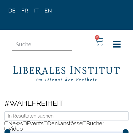
DE
FR
IT
EN
0
#WAHLFREIHEIT
News
Events
Denkanstösse
Bücher
Video