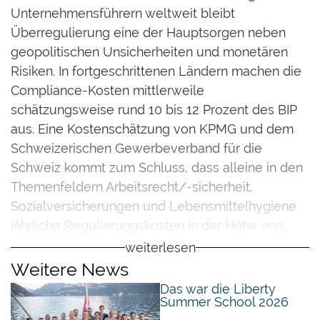
Unternehmensführern weltweit bleibt
Überregulierung eine der Hauptsorgen neben
geopolitischen Unsicherheiten und monetären
Risiken. In fortgeschrittenen Ländern machen die
Compliance-Kosten mittlerweile
schätzungsweise rund 10 bis 12 Prozent des BIP
aus. Eine Kostenschätzung von KPMG und dem
Schweizerischen Gewerbeverband für die
Schweiz kommt zum Schluss, dass alleine in den
Themenfeldern Arbeitsrecht/-sicherheit,
Sozialversicherungen und Lebensmittelhygiene
jährliche Regulierungskosten in der Höhe von
rund 3,8 Milliarden Franken anfallen.
weiterlesen
Überregulierung ist schädlich, weil es
Weitere News
unternehmerische Freiheiten reduziert,
Das war die Liberty
Summer School 2026
Innovationen dämpft und das