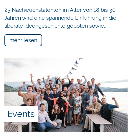
Garantien oder Möglichkeiten des kostenlosen
25 Nachwuchstalenten im Alter von 18 bis 30
Ausprobierens stellen Möglichkeiten dar, die
Jahren wird eine spannende Einführung in die
Informations-Asymmetrie ohne staatliche
liberale Ideengeschichte geboten sowie…
Regulierungen zu überwinden.
mehr lesen
Falls trotz allem eine legitime Notwendigkeit für
eine staatliche Regulierung bestehen sollte, so
sei darauf zu achten, dass diese nicht-
diskriminierend, proportional, Evidenz-basiert,
relevant zum bestehenden Kontext, klar, einfach
verständlich, berechenbar, fair und in gutem
Glauben ausfalle. Willkür und Unsicherheiten
seien bei solchen Regulierungs-Erlassen auf
Events
jeden Fall zu vermeiden. Eine Stärke der Schweiz
sei es, dass kein Gesetz initiiert werden könne,