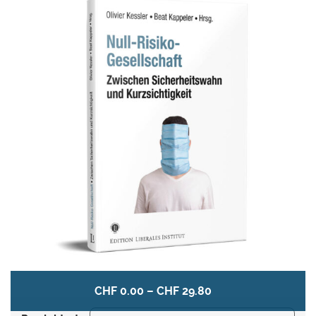
Vetternwirtschaft, Machtmissbrauch und
einschneidende Systemkrisen sind nur einige
davon.
Die Autoren in diesem Buch plädieren für einen
unaufgeregten und verhältnismässigen Umgang
mit Risiken. Sie weisen darauf hin, dass
Innovationskraft, Freiheit und Wohlstand in Gefahr
sind, wenn sich immer mehr Akteure der Illusion
der politischen Risikovermeidung hingeben. Das
Leben in der Null-Risiko-Gesellschaft ist
riskanter, als viele glauben. Wenn wir unsere
zivilisatorischen Errungenschaften nicht
verspielen wollen, braucht es jetzt ein Umdenken.
Dieses Buch erweitert die Perspektiven und will
CHF
0.00
–
CHF
29.80
so den Schaden abwenden, der durch einen
kurzsichtigen Polit-Aktionismus verursacht