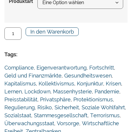
Produktart
wird; und macht Mut, den Weg aus der
ängstlichen Erstarrung mit entschlossenen
liberalen Reformen anzutreten.
In den Warenkorb
Das Buch enthält Beiträge von Philipp Bagus,
Stefan Blankertz, Michael Esfeld, Ariel Sergio
Goekmen-Davidoff, Christian Hoffmann, Gunnar
Tags:
Kaiser, Beat Kappeler, Olivier Kessler, Stefan
Kooths, Patrick L. Krauskopf, José Antonio Peña-
Compliance
,
Eigenverantwortung
,
Fortschritt
,
Ramos, Thorsten Polleit, Gabriel Rumo, Antonio
Geld und Finanzmärkte
,
Gesundheitswesen
,
Sánchez-Bayón, Rahim Taghizadegan und Rainer
Kapitalismus
,
Kollektivismus
,
Konjunktur
,
Krisen
,
Zitelmann.
Lernen
,
Lockdown
,
Massenhysterie
,
Pandemie
,
Preisstabilität
,
Privatsphäre
,
Protektionismus
,
Regulierung
,
Risiko
,
Sicherheit
,
Soziale Wohlfahrt
,
Sozialstaat
,
Stammesgesellschaft
,
Terrorismus
,
Überwachungsstaat
,
Vorsorge
,
Wirtschaftliche
Freiheit
,
Zentralbanken