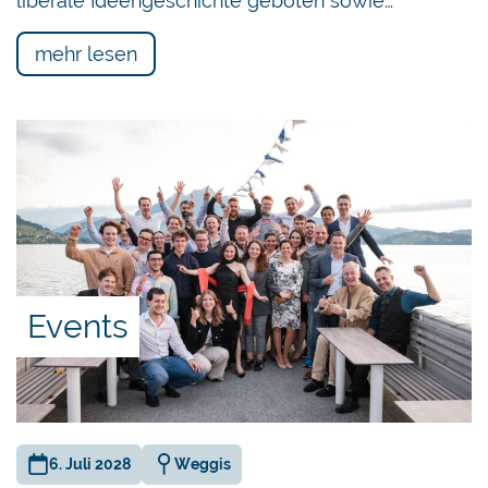
liberale Ideengeschichte geboten sowie…
mehr lesen
Events
6. Juli 2028
Weggis