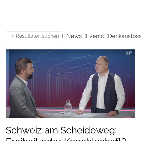
News
Events
Denkanstös
Schweiz am Scheideweg: