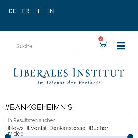
DE
FR
IT
EN
0
#BANKGEHEIMNIS
News
Events
Denkanstösse
Bücher
Video