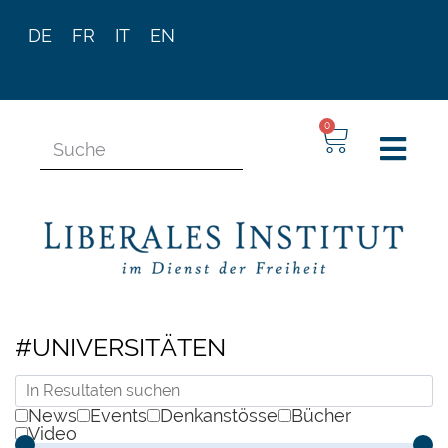
DE
FR
IT
EN
0
#UNIVERSITÄTEN
News
Events
Denkanstösse
Bücher
Video