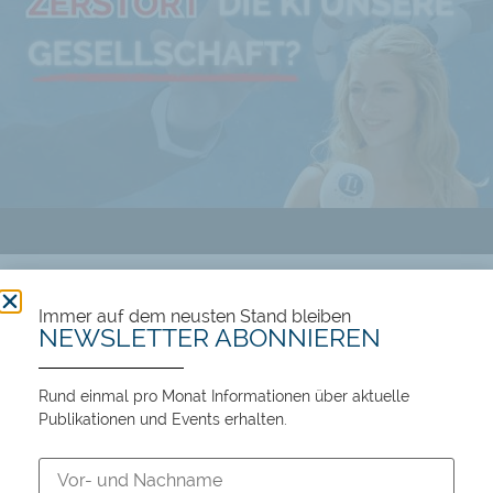
Führt KI zu Wohlstand oder Massenarbeitslosigkeit?
Immer auf dem neusten Stand bleiben
NEWSLETTER ABONNIEREN
106 views
12:45
Rund einmal pro Monat Informationen über aktuelle
Publikationen und Events erhalten.