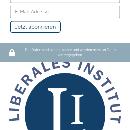
Die Daten sind bei uns sicher und werden nicht an Dritte
weitergegeben.
Schutz des Privateigentums oder Barbarei: Wir haben die Wahl
119 views
12:17