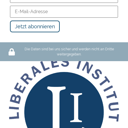
Die Daten sind bei uns sicher und werden nicht an Dritte
weitergegeben.
Schutz des Privateigentums oder Barbarei: Wir haben die Wahl
119 views
12:17