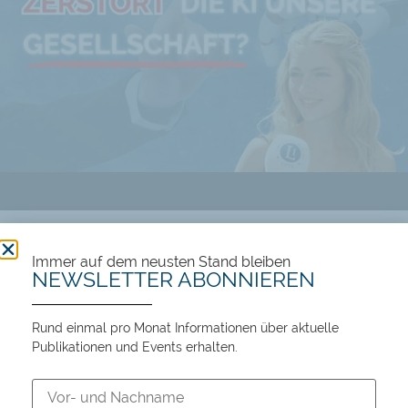
Führt KI zu Wohlstand oder Massenarbeitslosigkeit?
Immer auf dem neusten Stand bleiben
NEWSLETTER ABONNIEREN
106 views
12:45
Rund einmal pro Monat Informationen über aktuelle
Publikationen und Events erhalten.