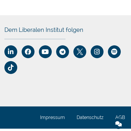
Dem Liberalen Institut folgen
ich
en.
e.
rn.
Impressum
Datenschutz
AGB
en.
s