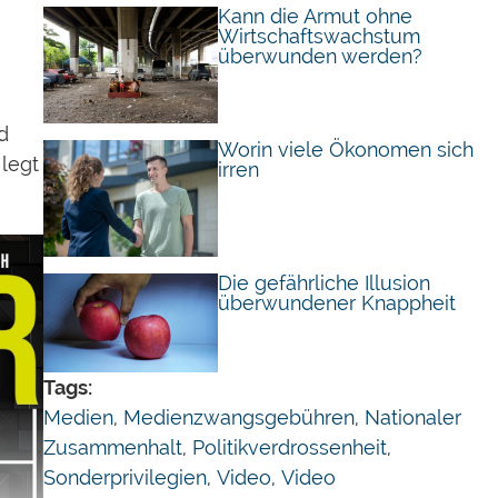
Kann die Armut ohne
Wirtschaftswachstum
überwunden werden?
d
Worin viele Ökonomen sich
 legt
irren
Die gefährliche Illusion
überwundener Knappheit
Tags:
Medien
,
Medienzwangsgebühren
,
Nationaler
Zusammenhalt
,
Politikverdrossenheit
,
Sonderprivilegien
,
Video
,
Video