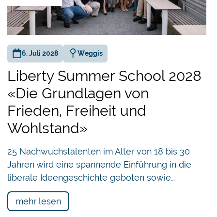
verlangen. Wenn Politik Probleme nicht löst, ist es 
die Abwesenheit von Politik das Problem lösen kann
6. Juli 2028
Weggis
Liberty Summer School 2028
«Die Grundlagen von
Frieden, Freiheit und
Wohlstand»
25 Nachwuchstalenten im Alter von 18 bis 30
Jahren wird eine spannende Einführung in die
liberale Ideengeschichte geboten sowie…
mehr lesen