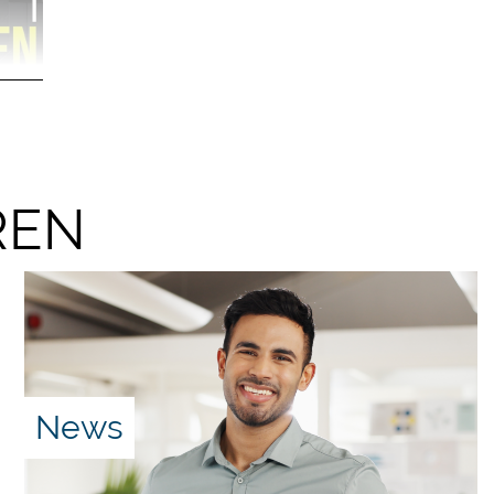
kolas
2024).
REN
t
ichen
News
n das