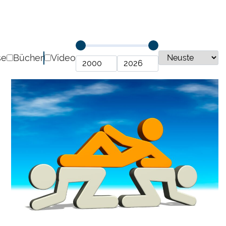
se
Bücher
Video