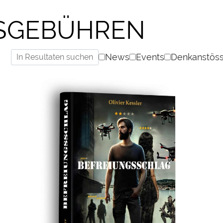
SGEBÜHREN
News
Events
Denkanstös