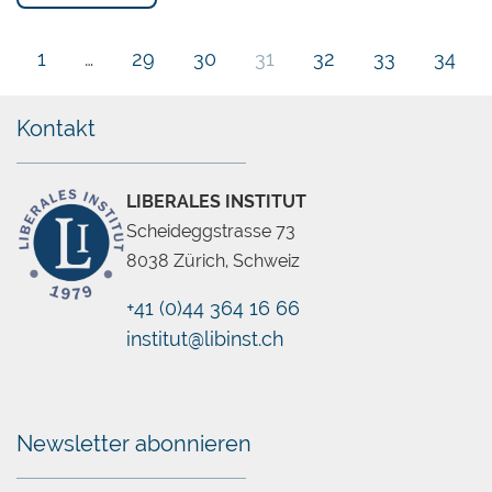
1
…
29
30
31
32
33
34
Kontakt
LIBERALES INSTITUT
Scheideggstrasse 73
8038 Zürich, Schweiz
+41 (0)44 364 16 66
institut@libinst.ch
Chatbot
Newsletter abonnieren