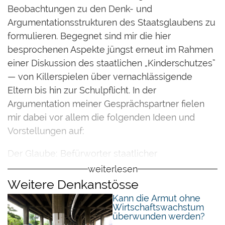
Beobachtungen zu den Denk- und
Argumentationsstrukturen des Staatsglaubens zu
formulieren. Begegnet sind mir die hier
besprochenen Aspekte jüngst erneut im Rahmen
einer Diskussion des staatlichen „Kinderschutzes“
— von Killerspielen über vernachlässigende
Eltern bis hin zur Schulpflicht. In der
Argumentation meiner Gesprächspartner fielen
mir dabei vor allem die folgenden Ideen und
Vorstellungen auf:
Der Glaube: Befürworter staatlicher
Interventionen verfolgen regelmässig
weiterlesen
humanistische Ziele — sie wollen aufrichtig das
Weitere Denkanstösse
Wohlbefinden ihrer Mitmenschen gesteigert
Kann die Armut ohne
Wirtschaftswachstum
sehen. Der Staat wird dabei dann vor allem
überwunden werden?
deshalb als geeignetes Mittel oder Instrument