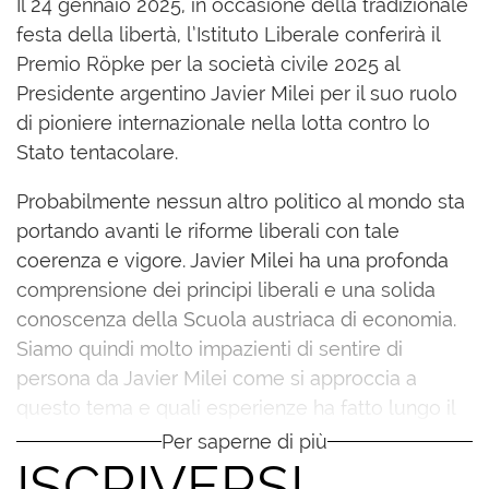
Il 24 gennaio 2025, in occasione della tradizionale
festa della libertà, l’Istituto Liberale conferirà il
Premio Röpke per la società civile 2025 al
Presidente argentino Javier Milei per il suo ruolo
di pioniere internazionale nella lotta contro lo
Stato tentacolare.
Probabilmente nessun altro politico al mondo sta
portando avanti le riforme liberali con tale
coerenza e vigore. Javier Milei ha una profonda
comprensione dei principi liberali e una solida
conoscenza della Scuola austriaca di economia.
Siamo quindi molto impazienti di sentire di
persona da Javier Milei come si approccia a
questo tema e quali esperienze ha fatto lungo il
suo percorso.
Per saperne di più
ISCRIVERSI
Dopo la cerimonia di consegna del Premio Röpke