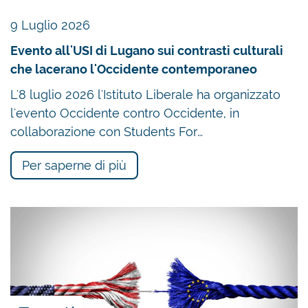
institut@libinst.ch. Questo è importante per poter
9 Luglio 2026
trasferire il biglietto a un altro ospite, se
necessario. Esiste una lista d’attesa. Se il
Evento all'USI di Lugano sui contrasti culturali
trasferimento a un altro ospite è possibile, il
che lacerano l'Occidente contemporaneo
prezzo del biglietto può essere rimborsato. In
L'8 luglio 2026 l'Istituto Liberale ha organizzato
caso contrario, si applicano i presenti termini e
l'evento Occidente contro Occidente, in
condizioni, riportati anche sul biglietto.
collaborazione con Students For…
Alla vendita dei biglietti
Per saperne di più
Javier Milei parlerà in spagnolo. La traduzione
simultanea in tedesco sarà curata dal Liberales
Institut.