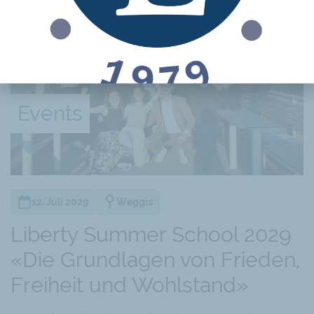
Sehen Sie sich hier die Einführung von Olivier
Kessler an:
Events
12. Juli 2029
Weggis
Liberty Summer School 2029
«Die Grundlagen von Frieden,
Freiheit und Wohlstand»