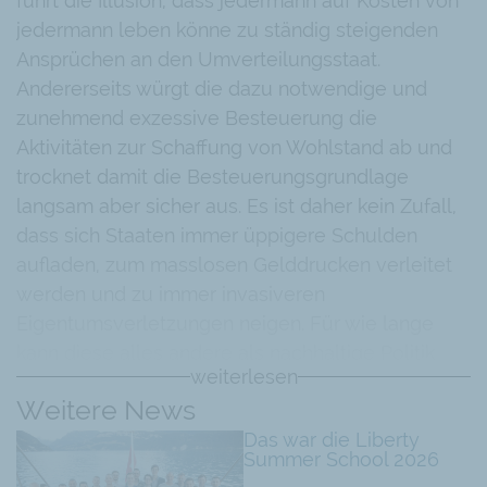
führt die Illusion, dass jedermann auf Kosten von
jedermann leben könne zu ständig steigenden
Ansprüchen an den Umverteilungsstaat.
Andererseits würgt die dazu notwendige und
zunehmend exzessive Besteuerung die
Aktivitäten zur Schaffung von Wohlstand ab und
trocknet damit die Besteuerungsgrundlage
langsam aber sicher aus. Es ist daher kein Zufall,
dass sich Staaten immer üppigere Schulden
aufladen, zum masslosen Gelddrucken verleitet
werden und zu immer invasiveren
Eigentumsverletzungen neigen. Für wie lange
kann diese alles andere als nachhaltige Politik
weiterlesen
noch weiterbetrieben werden? Welche
Weitere News
vielversprechenden Auswege aus der
Das war die Liberty
Teufelsspirale gibt es? Auf welche zeitlosen
Summer School 2026
ordnungspolitischen Grundsätze gilt es sich