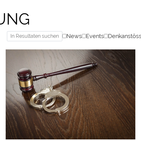
TUNG
News
Events
Denkanstös