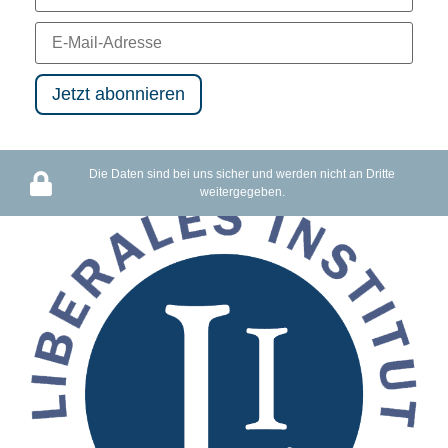
Die Daten sind bei uns sicher und werden nicht an Dritte
weitergegeben.
Schutz des Privateigentums oder Barbarei: Wir haben die Wahl
119 views
12:17