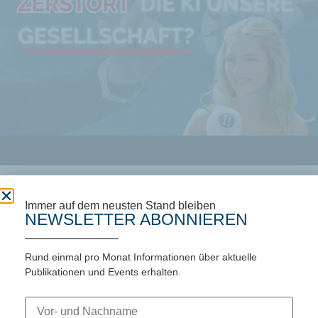
Führt KI zu Wohlstand oder Massenarbeitslosigkeit?
Immer auf dem neusten Stand bleiben
NEWSLETTER ABONNIEREN
106 views
12:45
Rund einmal pro Monat Informationen über aktuelle
Publikationen und Events erhalten.