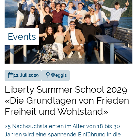
Regeln ist endlich wieder auf den gesunden
Menschenverstand und auf die Urteilsfähigkeit
der Eltern zu setzen. Nur so kann die aktuelle
Krippen-Verhinderungspolitik gestoppt werden.
Events
12. Juli 2029
Weggis
Liberty Summer School 2029
«Die Grundlagen von Frieden,
Freiheit und Wohlstand»
25 Nachwuchstalenten im Alter von 18 bis 30
Jahren wird eine spannende Einführung in die