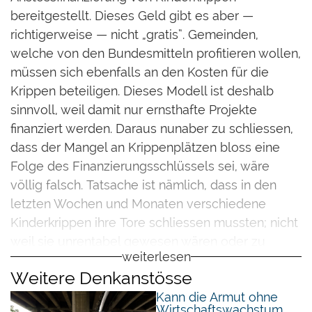
bereitgestellt. Dieses Geld gibt es aber —
richtigerweise — nicht „gratis“. Gemeinden,
welche von den Bundesmitteln profitieren wollen,
müssen sich ebenfalls an den Kosten für die
Krippen beteiligen. Dieses Modell ist deshalb
sinnvoll, weil damit nur ernsthafte Projekte
finanziert werden. Daraus nunaber zu schliessen,
dass der Mangel an Krippenplätzen bloss eine
Folge des Finanzierungsschlüssels sei, wäre
völlig falsch. Tatsache ist nämlich, dass in den
letzten Wochen und Monaten verschiedene
Kinderkrippen ihre Tore schliessen mussten; nicht
weil sie unrentabel gewesen wären oder zu
weiterlesen
wenig Kinder gehabt hätten, sondern weil sie von
Weitere Denkanstösse
einem Tag auf den anderen schlicht illegal waren.
Kann die Armut ohne
Wirtschaftswachstum