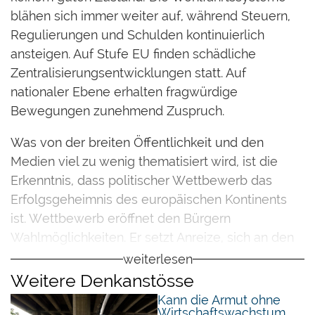
blähen sich immer weiter auf, während Steuern,
Regulierungen und Schulden kontinuierlich
ansteigen. Auf Stufe EU finden schädliche
Zentralisierungsentwicklungen statt. Auf
nationaler Ebene erhalten fragwürdige
Bewegungen zunehmend Zuspruch.
Was von der breiten Öffentlichkeit und den
Medien viel zu wenig thematisiert wird, ist die
Erkenntnis, dass politischer Wettbewerb das
Erfolgsgeheimnis des europäischen Kontinents
ist. Wettbewerb eröffnet den Bürgern
Wahlmöglichkeiten. Er setzt Anreize, sich an den
Bürgerwünschen zu orientieren. Von grosser
weiterlesen
Bedeutung ist dabei der zwischenstaatliche
Weitere Denkanstösse
politische Wettbewerb, der es den Bürgern
Kann die Armut ohne
Wirtschaftswachstum
ermöglicht, mit den Füssen und ökonomisch mit