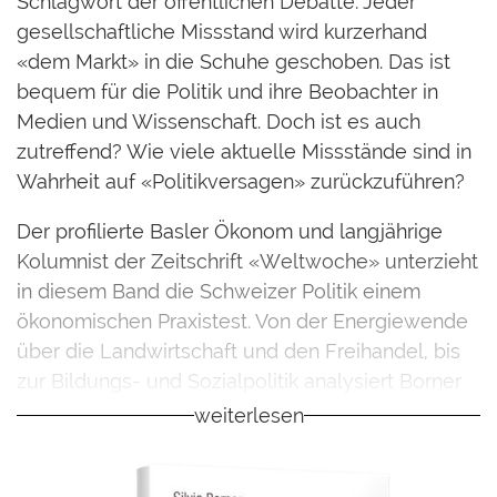
Schlagwort der öffentlichen Debatte. Jeder
gesellschaftliche Missstand wird kurzerhand
«dem Markt» in die Schuhe geschoben. Das ist
bequem für die Politik und ihre Beobachter in
Medien und Wissenschaft. Doch ist es auch
zutreffend? Wie viele aktuelle Missstände sind in
Wahrheit auf «Politikversagen» zurückzuführen?
Der profilierte Basler Ökonom und langjährige
Kolumnist der Zeitschrift «Weltwoche» unterzieht
in diesem Band die Schweizer Politik einem
ökonomischen Praxistest. Von der Energiewende
über die Landwirtschaft und den Freihandel, bis
zur Bildungs- und Sozialpolitik analysiert Borner
politische Trends, er deckt Stimmungen und
weiterlesen
Weichenstellungen auf, die hoffnungslos an
ökonomischen Realitäten scheitern.