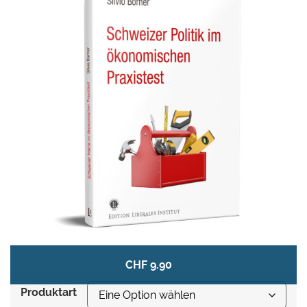
Borner zeigt: Sozialromantische Politik kann
versuchen, die ökonomischen Realitäten zu
ignorieren. Doch diese Ignoranz kommt den
Bürger am Ende teuer zu stehen. Der
«ökonomische Praxistest» ist somit knallhart, aber
auch humorvoll. Denn Borner zeigt immer wieder
auch Sinn für die absurden Seiten des politischen
Wunschdenkens.
Ein Buch, das der Schweizer Politik gnadenlos
einen Spiegel vorhält. Borner zeigt notwendige
Veränderungen auf &mdash; und packt auch
grundlegende Fragen des politischen Systems
an.
CHF
9.90
Produktart