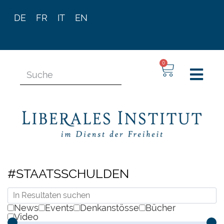
DE
FR
IT
EN
0
#STAATSSCHULDEN
News
Events
Denkanstösse
Bücher
Video