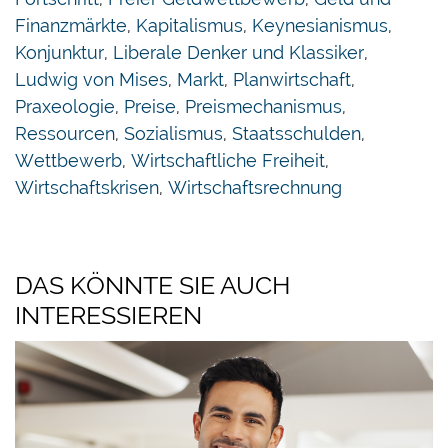
Angebot und Nachfrage. Die Folgen davon sind
Finanzmärkte
,
Kapitalismus
,
Keynesianismus
,
die Verschwendung von Ressourcen,
Konjunktur
,
Liberale Denker und Klassiker
,
wirtschaftliche Krisen, Interventionsspiralen und
Ludwig von Mises
,
Markt
,
Planwirtschaft
,
die ständige Aufblähung der
Praxeologie
,
Preise
,
Preismechanismus
,
freiheitseinschränkenden Staatsmacht.
Ressourcen
,
Sozialismus
,
Staatsschulden
,
Wettbewerb
,
Wirtschaftliche Freiheit
,
Download LI-Paper
Wirtschaftskrisen
,
Wirtschaftsrechnung
(10 Seiten, PDF)
Human Action
bestellen
DAS KÖNNTE SIE AUCH
INTERESSIEREN