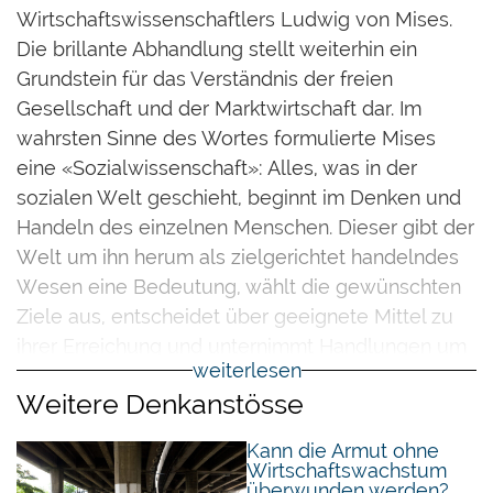
Wirtschaftswissenschaftlers Ludwig von Mises.
Die brillante Abhandlung stellt weiterhin ein
Grundstein für das Verständnis der freien
Gesellschaft und der Marktwirtschaft dar. Im
wahrsten Sinne des Wortes formulierte Mises
eine «Sozialwissenschaft»: Alles, was in der
sozialen Welt geschieht, beginnt im Denken und
Handeln des einzelnen Menschen. Dieser gibt der
Welt um ihn herum als zielgerichtet handelndes
Wesen eine Bedeutung, wählt die gewünschten
Ziele aus, entscheidet über geeignete Mittel zu
ihrer Erreichung und unternimmt Handlungen um
weiterlesen
seine Pläne zu verwirklichen.
Weitere Denkanstösse
Ein zentrales Thema in
Human Action
ist die
Kann die Armut ohne
Hervorhebung der wesentlichen Bedeutung der
Wirtschaftswachstum
wirtschaftlichen Kalkulation. Die Institution der
überwunden werden?