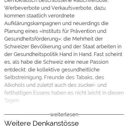
D
emokratisch beschlossene Rauchverbote,
Werbeverbote und Verkaufsverbote, dazu
kommen staatlich verordnete
Aufklärungskampagnen und neuerdings die
Planung eines «Instituts für Prävention und
Gesundheitsförderung»: die Mehrheit der
Schweizer Bevölkerung und der Staat arbeiten in
der Gesundheitspolitik Hand in Hand. Fast scheint
es, als habe die Schweiz eine neue Passion
entdeckt: die kollektive gesundheitliche
Selbstreinigung. Freunde des Tabaks, des
Alkohols und zuletzt auch des zucker- und
fetthaltigen Essens haben es nicht leicht in diesen
Tagen.
Vernünftigerweise kann kaum bestritten werden,
weiterlesen
dass ein Übermass an Alkohol, Fett oder
Weitere Denkanstösse