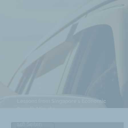
Lessons from Singapore's Economic
Growth Miracle
realitiesofsocialism.org
148 Seiten