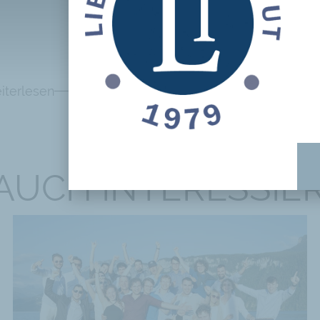
iterlesen
 AUCH INTERESSIE
Kolonialhafen zur Globalen