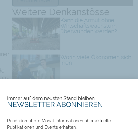
herunterladen
G
Weitere Denkanstösse
Kann die Armut ohne
Wirtschaftswachstum
überwunden werden?
iner
Worin viele Ökonomen sich
irren
de
ekte
ik
Die gefährliche Illusion
Immer auf dem neusten Stand bleiben
überwundener Knappheit
NEWSLETTER ABONNIEREN
Rund einmal pro Monat Informationen über aktuelle
Tags:
Publikationen und Events erhalten.
Besteuerung
,
Gesundheitswesen
,
Singapur
,