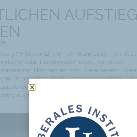
LICHEN AUFSTIE
NEN
ere
etwa 5,7 Millionen Einwohnern (Stand 2019), hat seit se
irtschaftliche Transformation erlebt. Von einem
ohlhabendsten Nationen der Welt. Diese beeindrucken
 wobei verschiedene Beobachter unterschiedliche Asp
ngapurs Wohlstand nicht durch eine sozialistische Polit
schung aus Meritokratie, Eigenverantwortung und