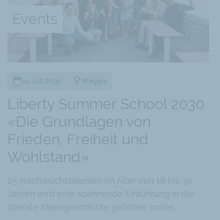
Metropole
Events
Singapur wurde 1819 als britische Kolonie gegründe
Handelszentrum in der Region, vor allem dank seine
und der offenen Grenzen. Diese Prinzipien wurden vo
eingeführt, der von den Ideen Adam Smiths inspirier
11. Juli 2030
Weggis
Bereits vor der Unabhängigkeit verfügte Singapur ü
Rechtsstaatlichkeit und eine effiziente Verwaltung,
Liberty Summer School 2030
wachsen. Die Übernahme des britischen Rechtssyst
«Die Grundlagen von
eines günstigen Geschäftsklimas bei.
Frieden, Freiheit und
Wohlstand»
25 Nachwuchstalenten im Alter von 18 bis 30
Jahren wird eine spannende Einführung in die
liberale Ideengeschichte geboten sowie…