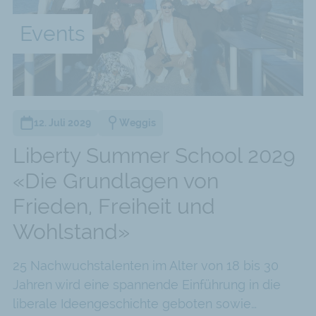
Events
t und entwickelte sich schnell zu einem wichtigen
r strategischen Lage und einer Politik des Freihandel
n britischen Administratoren wie Sir Stamford Raffles
t war.
ber moderne Institutionen, eine funktionierende
12. Juli 2029
Weggis
 die es dem Land ermöglichten, nach 1965 schnell zu
Liberty Summer School 2029
ems und der Verwaltung trug wesentlich zur Schaffu
«Die Grundlagen von
Frieden, Freiheit und
Wohlstand»
25 Nachwuchstalenten im Alter von 18 bis 30
Jahren wird eine spannende Einführung in die
liberale Ideengeschichte geboten sowie…