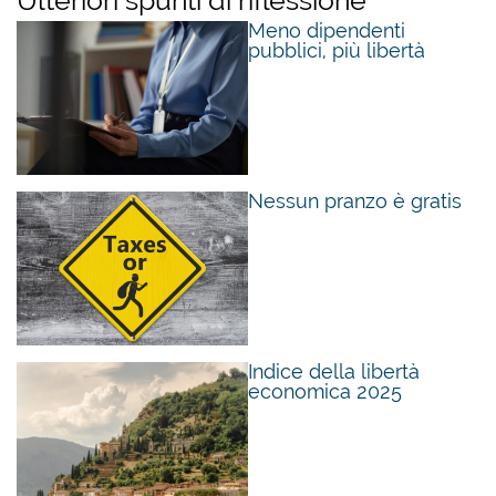
Ulteriori spunti di riflessione
Leggere la recensione:
Meno dipendenti
Mises: un economista innamorato della verità e
pubblici, più libertà
della libertà
(3 pagine, PDF)
Nessun pranzo è gratis
Indice della libertà
economica 2025