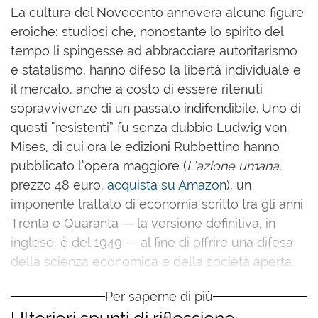
L
a cultura del Novecento annovera alcune figure
eroiche: studiosi che, nonostante lo spirito del
tempo li spingesse ad abbracciare autoritarismo
e statalismo, hanno difeso la libertà individuale e
il mercato, anche a costo di essere ritenuti
sopravvivenze di un passato indifendibile. Uno di
questi “resistenti” fu senza dubbio Ludwig von
Mises, di cui ora le edizioni Rubbettino hanno
pubblicato l’opera maggiore (
L’azione umana
,
prezzo 48 euro,
acquista su Amazon
), un
imponente trattato di economia scritto tra gli anni
Trenta e Quaranta — la versione definitiva, in
inglese, è del 1949 — al fine di offrire una difesa
della scienza economica e della società aperta.
Per saperne di più