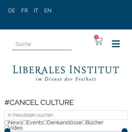
DE
FR
IT
EN
0
#CANCEL CULTURE
News
Events
Denkanstösse
Bücher
Video