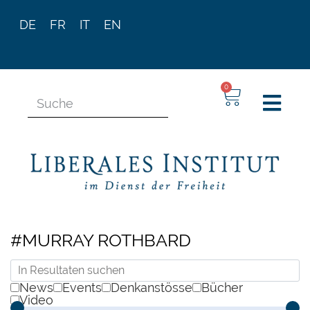
DE
FR
IT
EN
0
#MURRAY ROTHBARD
News
Events
Denkanstösse
Bücher
Video