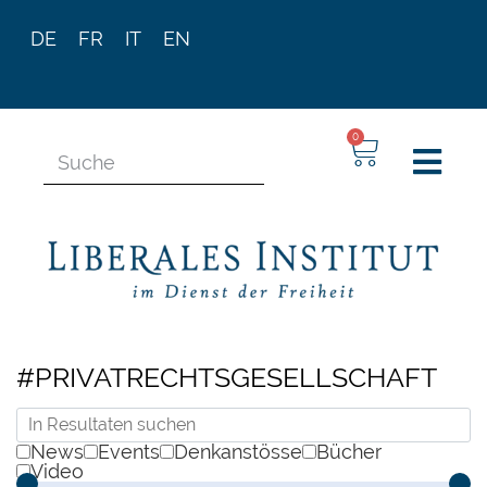
DE
FR
IT
EN
0
#PRIVATRECHTSGESELLSCHAFT
News
Events
Denkanstösse
Bücher
Video