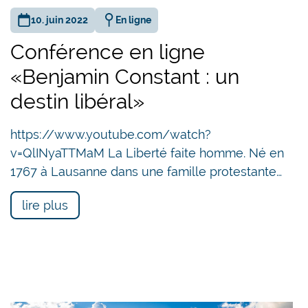
10. juin 2022
En ligne
Conférence en ligne
«Benjamin Constant : un
destin libéral»
https://www.youtube.com/watch?
v=QlINyaTTMaM La Liberté faite homme. Né en
1767 à Lausanne dans une famille protestante…
lire plus