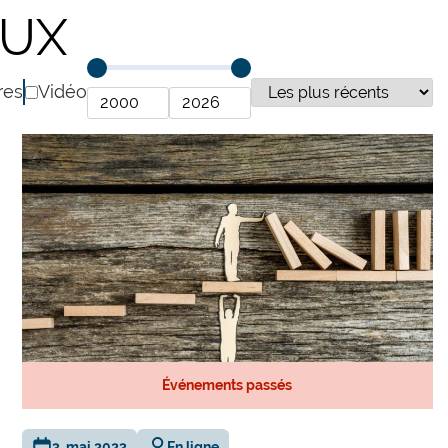
AUX
res
Vidéo
Événements passés
3. mai 2023
En ligne