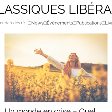
LASSIQUES LIBÉR
News
Événements
Publications
Liv
Un monde en crise – Quel