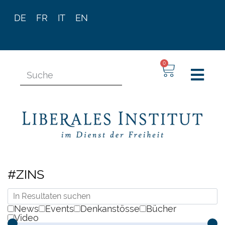
DE
FR
IT
EN
0
#ZINS
News
Events
Denkanstösse
Bücher
Video