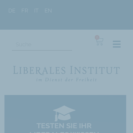
DE
FR
IT
EN
0
BEFREIUNGS­SCHLAG
Hoffnungsschimmer für eine
verloren geglaubte Welt