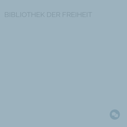
BIBLIOTHEK DER FREIHEIT
DIE BIBLIOTHEK DER FREIHEIT
DES LIBERALEN INSTITUTS
Die institutseigene Bibliothek umfasst über
2’000 Bücher in vier Sprachen und bietet
die Möglichkeit einer intensiven
Beschäftigung mit dem liberalen
Gedankengut.
ZUR BIBLIOTHEK