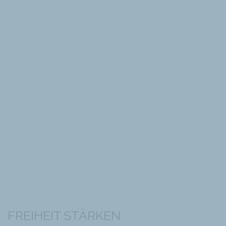
INDEX DER EIGENTUMSRECHTE
Eigentumsrechte sind nicht nur eine
elementare Grundlage individueller Freiheit,
sondern auch des gesellschaftlichen
Wohlstands.
ZUM INDEX
FREIHEIT STÄRKEN