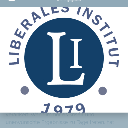
21. September 2026
Zürich
LI-Konferenz und
Buchvernissage «Markt oder
Staat – welche Lösungen
überzeugen?»
Das Narrativ ist fest in unseren Köpfen
verankert: Wann immer es kriselt und
unerwünschte Ergebnisse zu Tage treten, hat