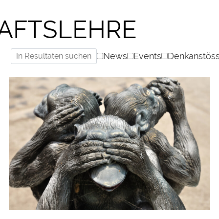
AFTSLEHRE
News
Events
Denkanstös