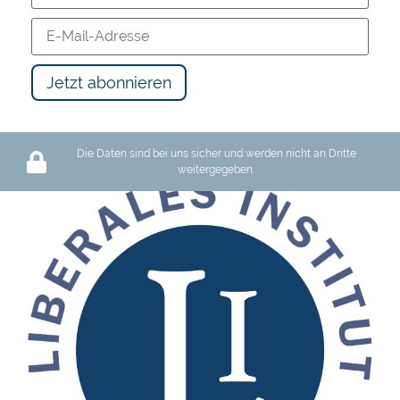
Die Daten sind bei uns sicher und werden nicht an Dritte
weitergegeben.
Schutz des Privateigentums oder Barbarei: Wir haben die Wahl
119 views
12:17