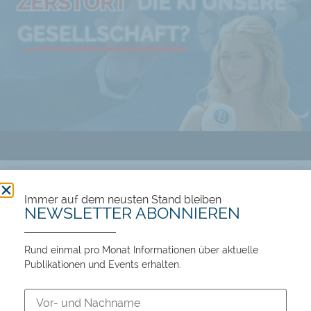
Führt KI zu Wohlstand oder Massenarbeitslosigkeit?
Immer auf dem neusten Stand bleiben
NEWSLETTER ABONNIEREN
106 views
12:45
Rund einmal pro Monat Informationen über aktuelle
Publikationen und Events erhalten.