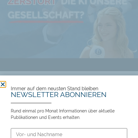
Führt KI zu Wohlstand oder Massenarbeitslosigkeit?
Immer auf dem neusten Stand bleiben
NEWSLETTER ABONNIEREN
106 views
12:45
Rund einmal pro Monat Informationen über aktuelle
Publikationen und Events erhalten.