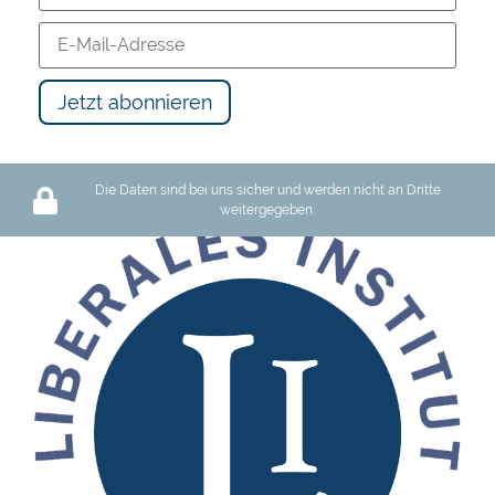
Die Daten sind bei uns sicher und werden nicht an Dritte
weitergegeben.
Schutz des Privateigentums oder Barbarei: Wir haben die Wahl
119 views
12:17